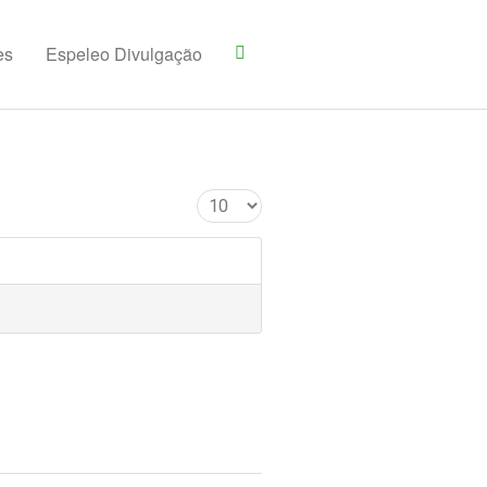
es
Espeleo Divulgação
Qtd. a mostrar