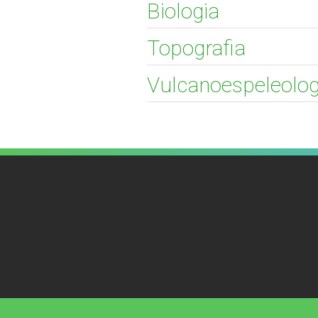
Biologia
Topografia
Vulcanoespeleolog